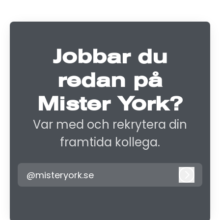
Jobbar du
redan på
Mister York?
Var med och rekrytera din
framtida kollega.
@misteryork.se
Logga i