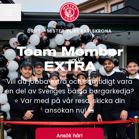
Dela sidan
KARRIÄRMENY
DRIFT
·
MISTER YORK KARLSKRONA
Team Member
EXTRA
Vill du jobba extra och samtidigt vara
en del av Sveriges bästa burgarkedja?
⭐️ Var med på vår resa, skicka din
ansökan nu! 🍔
Ansök här!