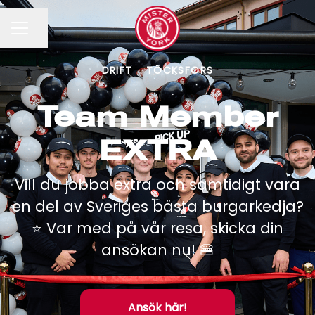
Dela sidan
KARRIÄRMENY
DRIFT
·
TÖCKSFORS
Team Member
EXTRA
Vill du jobba extra och samtidigt vara
en del av Sveriges bästa burgarkedja?
⭐️ Var med på vår resa, skicka din
ansökan nu! 🍔
Ansök här!