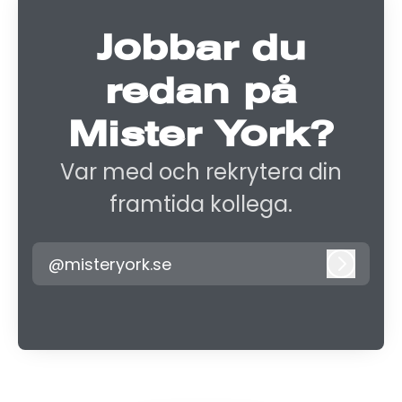
Jobbar du
redan på
Mister York?
Var med och rekrytera din
framtida kollega.
@misteryork.se
Logga i