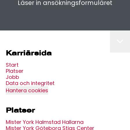
Läser in ansökningsformuläret
Karriärsida
Start
Platser
Jobb
Data och integritet
Hantera cookies
Platser
Mister York Halmstad Hallarna
Mister York Göteborg Stigs Center