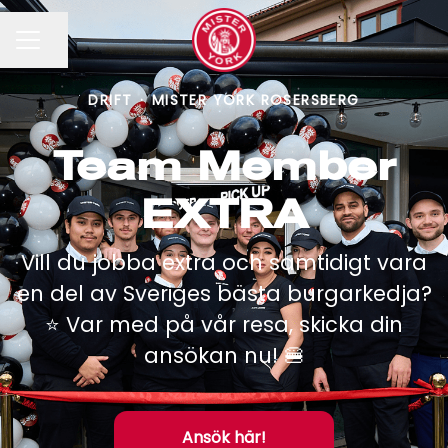
Dela sidan
KARRIÄRMENY
DRIFT
·
MISTER YORK ROSERSBERG
Team Member
EXTRA
Vill du jobba extra och samtidigt vara
en del av Sveriges bästa burgarkedja?
⭐️ Var med på vår resa, skicka din
ansökan nu! 🍔
Ansök här!