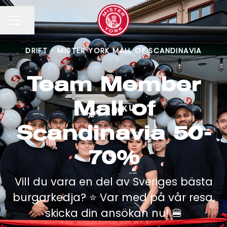
Dela sidan
KARRIÄRMENY
DRIFT
·
MISTER YORK MALL OF SCANDINAVIA
Team Member
Mall of
Scandinavia 50-
70%
Vill du vara en del av Sveriges bästa
burgarkedja? ⭐️ Var med på vår resa,
skicka din ansökan nu! 🍔