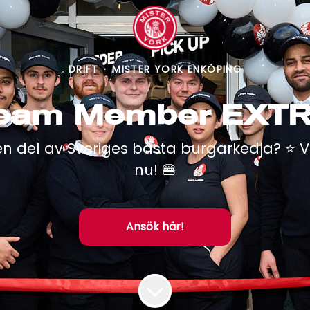
DRIFT
·
MISTER YORK ENKÖPING
eam Member EXT
 en del av Sveriges bästa burgarkedja? ⭐️ 
nu! 🍔
Ansök här!