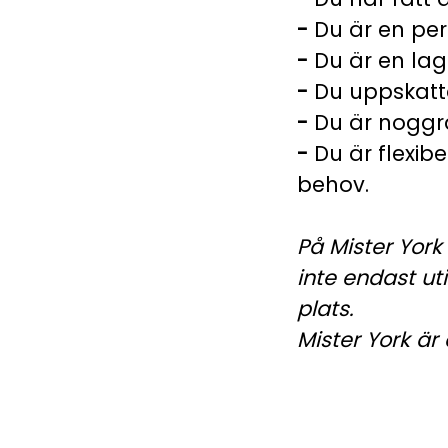
-
Du är en per
-
Du är en la
-
Du uppskatta
-
Du är noggra
-
Du är flexibe
behov.
På Mister York
inte endast uti
plats.
Mister York är a