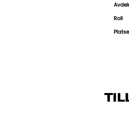
Avdel
Roll
Platse
TI