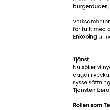
burgerdudes, n
Verksamheten 
för fullt med a
Enköping
är n
Tjänst
Nu söker vi ny
dagar i veckan
sysselsättning
Tjänsten berä
Rollen som 