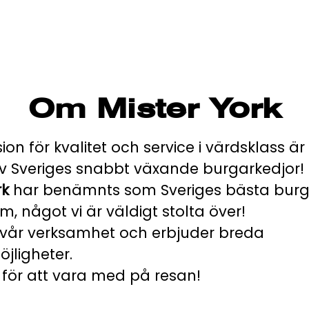
Om Mister York
on för kvalitet och service i värdsklass är
v Sveriges snabbt växande burgarkedjor!
rk
har benämnts som Sveriges bästa burga
um, något vi är väldigt stolta över!
r vår verksamhet och erbjuder breda
öjligheter.
 för att vara med på resan!