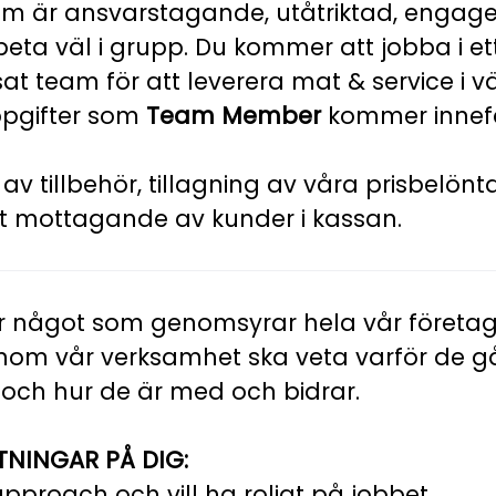
som är ansvarstagande, utåtriktad, engag
eta väl i grupp. Du kommer att jobba i et
 team för att leverera mat & service i vä
ppgifter som
Team Member
kommer innef
av tillbehör, tillagning av våra prisbelönt
t mottagande av kunder i kassan.
är något som genomsyrar hela vår företags
nom vår verksamhet ska veta varför de går
och hur de är med och bidrar.
NINGAR PÅ DIG:
approach och vill ha roligt på jobbet.