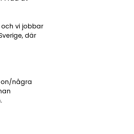
 och vi jobbar
 Sverige, där
någon/några
nnan
n.