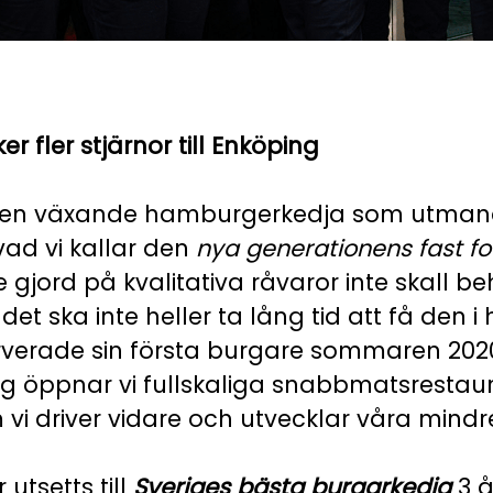
er fler stjärnor till Enköping
 en växande hamburgerkedja som utman
vad vi kallar den
nya generationens fast f
 gjord på kvalitativa råvaror inte skall b
et ska inte heller ta lång tid att få den i
erverade sin första burgare sommaren 202
ag öppnar vi fullskaliga snabbmatsrestau
 vi driver vidare och utvecklar våra mindr
 utsetts till
Sveriges bästa burgarkedja
3 å