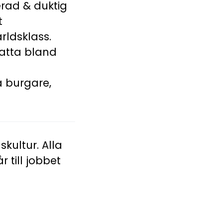
erad & duktig
t
rldsklass.
atta bland
a burgare,
kultur. Alla
 till jobbet