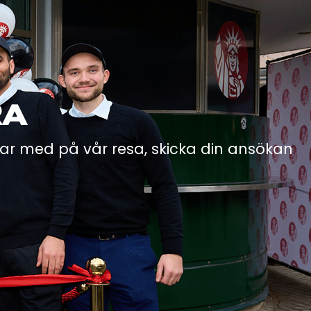
RA
Var med på vår resa, skicka din ansökan