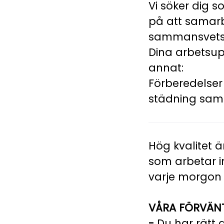
Vi söker dig 
på att samarb
sammansvetsat
Dina arbetsu
annat:
Förberedelser 
städning sam
Hög kvalitet 
som arbetar i
varje morgon 
VÅRA FÖRVÄNT
-
Du har rätt 