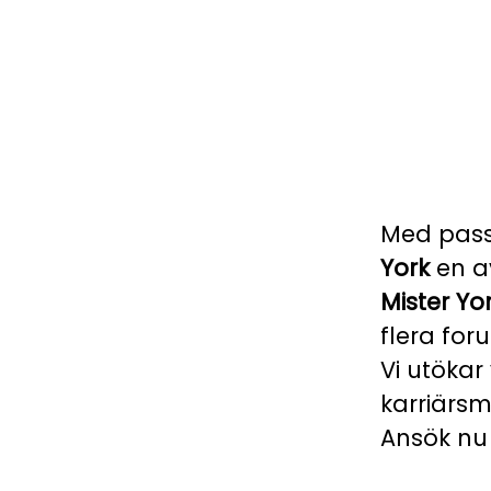
Med passi
York
en a
Mister Yo
flera for
Vi utöka
karriärsm
Ansök nu