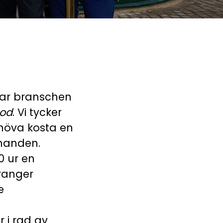
ar branschen
ood
. Vi tycker
ehöva kosta en
 handen.
0 ur en
ranger
e
r i rad av