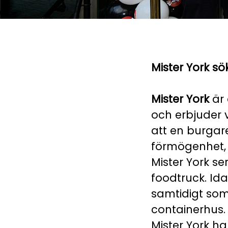
Mister York sök
Mister York
är
och erbjuder 
att en burgare
förmögenhet, d
Mister York s
foodtruck. Id
samtidigt som
containerhus.
Mister York har