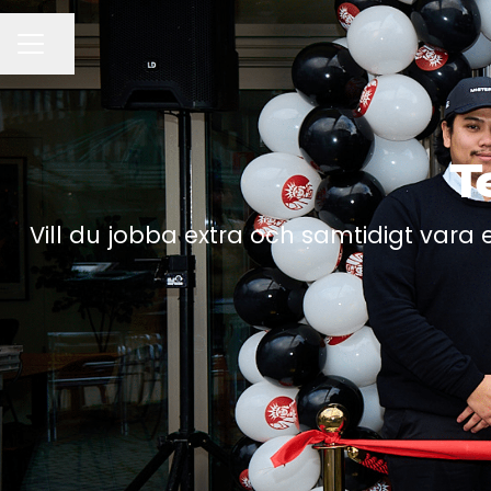
Dela sidan
KARRIÄRMENY
T
Vill du jobba extra och samtidigt vara