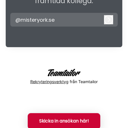
framtida kollega.
@misteryork.se
Logga i
Rekryteringsverktyg
från Teamtailor
Skicka in ansökan här!