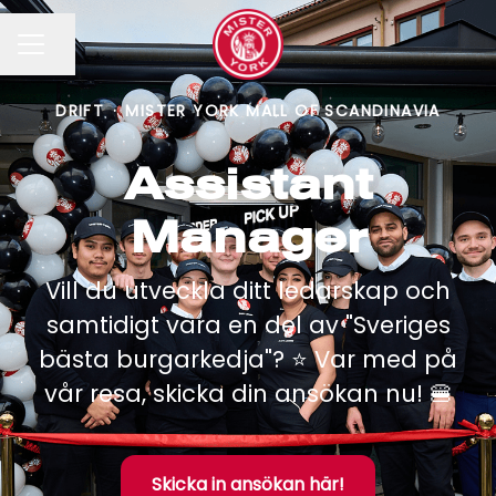
Dela sidan
KARRIÄRMENY
DRIFT
·
MISTER YORK MALL OF SCANDINAVIA
Assistant
Manager
Vill du utveckla ditt ledarskap och
samtidigt vara en del av "Sveriges
bästa burgarkedja"? ⭐️ Var med på
vår resa, skicka din ansökan nu! 🍔
Skicka in ansökan här!