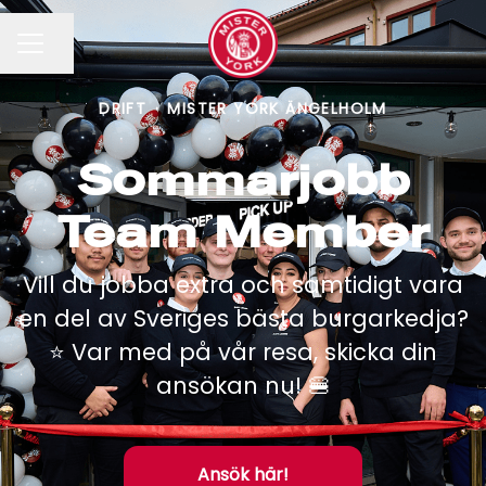
Dela sidan
KARRIÄRMENY
DRIFT
·
MISTER YORK ÄNGELHOLM
Sommarjobb
Team Member
Vill du jobba extra och samtidigt vara
en del av Sveriges bästa burgarkedja?
⭐️ Var med på vår resa, skicka din
ansökan nu! 🍔
Ansök här!