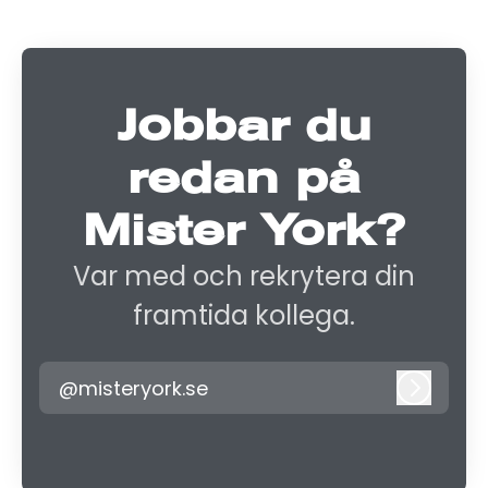
Jobbar du
redan på
Mister York?
Var med och rekrytera din
framtida kollega.
@misteryork.se
Logga i