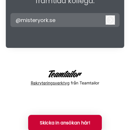
framtida kollega.
@misteryork.se
Logga i
Rekryteringsverktyg
från Teamtailor
Skicka in ansökan här!