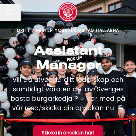
Dela sidan
KARRIÄRMENY
DRIFT
·
MISTER YORK HALMSTAD HALLARNA
Assistant
Manager
Vill du utveckla ditt ledarskap och
samtidigt vara en del av "Sveriges
bästa burgarkedja"? ⭐️ Var med på
vår resa, skicka din ansökan nu! 🍔
Skicka in ansökan här!